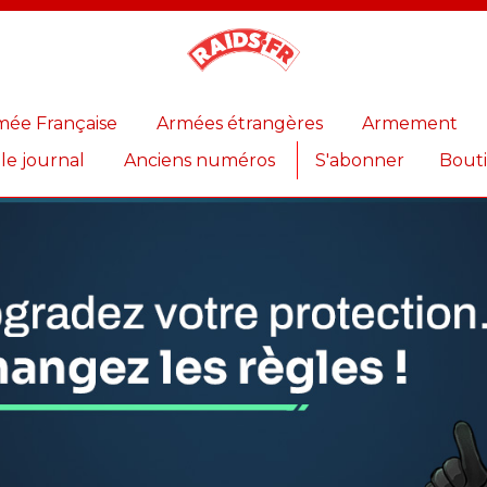
Magazine
Raids
mée Française
Armées étrangères
Armement
 le journal
Anciens numéros
S'abonner
Bout