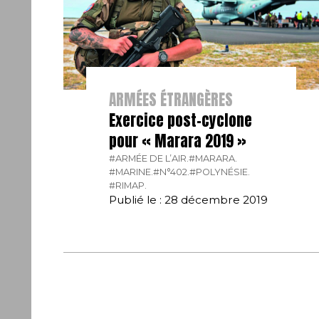
ARMÉES ÉTRANGÈRES
Exercice post-cyclone
pour « Marara 2019 »
#ARMÉE DE L’AIR.
#MARARA.
#MARINE.
#N°402.
#POLYNÉSIE.
#RIMAP.
Publié le : 28 décembre 2019