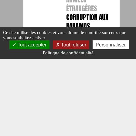
ÉTRANGÈRES
CORRUPTION AUX
BAHAMAS
Ce site utilise des cookies et vous donne le contrôle sur ceux que
#BAHAMAS.
vous souhaitez activer
#CORRUPTION.
Publié le : 17
Tout accepter
Tout refuser
Personnaliser
décembre 2024
Politique de confidentialité