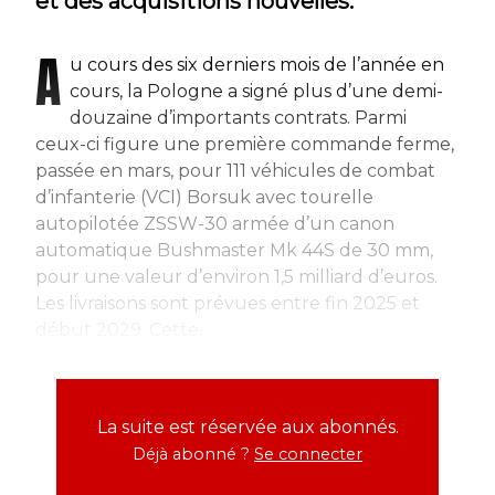
et des acquisitions nouvelles.
A
u cours des six derniers mois de l’année en
cours, la Pologne a signé plus d’une demi-
douzaine d’importants contrats. Parmi
ceux-ci figure une première commande ferme,
passée en mars, pour 111 véhicules de combat
d’infanterie (VCI) Borsuk avec tourelle
autopilotée ZSSW-30 armée d’un canon
automatique Bushmaster Mk 44S de 30 mm,
pour une valeur d’environ 1,5 milliard d’euros.
Les livraisons sont prévues entre fin 2025 et
début 2029. Cette...
La suite est réservée aux abonnés.
Déjà abonné ?
Se connecter