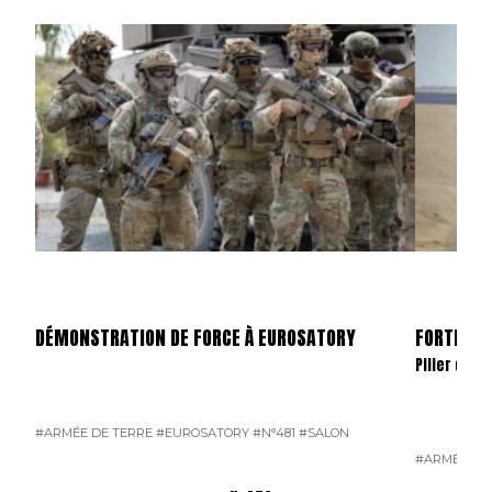
DÉMONSTRATION DE FORCE À EUROSATORY
FORTELE 
Pilier du f
#ARMÉE DE TERRE
#EUROSATORY
#N°481
#SALON
#ARMÉE DE