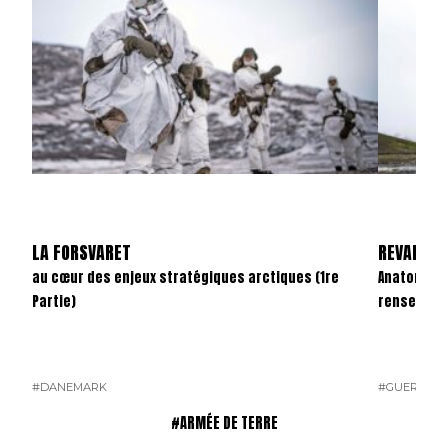
LA FORSVARET
REVANCHE
au cœur des enjeux stratégiques arctiques (1re
Anatomie d
Partie)
renseigne
#DANEMARK
#GUERRE U
#ARMÉE DE TERRE