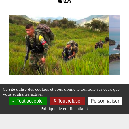
#N°472
Ce site utilise des cookies et vous donne le contrôle sur ceux que
vous souhaitez activer
COLOMBIE : RECORD DE VIOLENCE
LE GAM-5
Tout accepter
Tout refuser
Personnaliser
Politique de confidentialité
#ACTU POINTS CHAUDS
#COLOMBIE
#N°472
#EN DIRECT