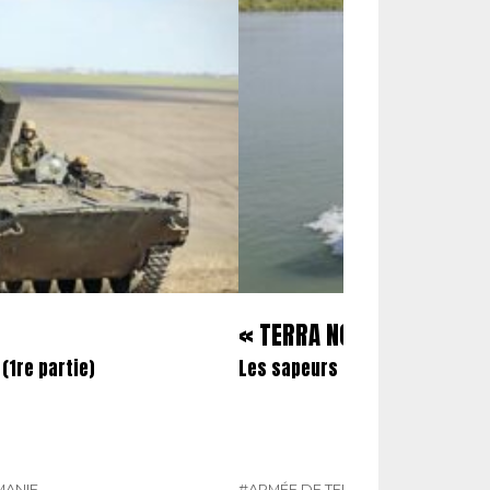
« TERRA NOSTRA »
 (1re partie)
Les sapeurs du 1er REG en acti
ANIE
#ARMÉE DE TERRE
#N°479