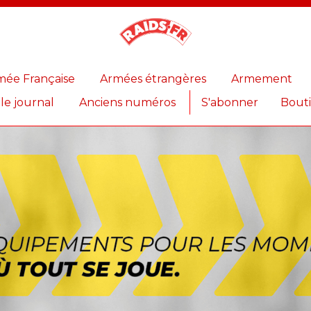
Magazine
Raids
mée Française
Armées étrangères
Armement
 le journal
Anciens numéros
S'abonner
Bout