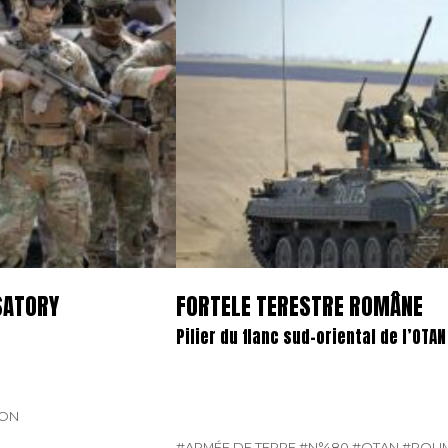
SATORY
FORTELE TERESTRE ROMÂNE
Pilier du flanc sud-oriental de l’OTAN
LON
#ARMÉE DE TERRE
#N°480
#OTAN
#ROUM