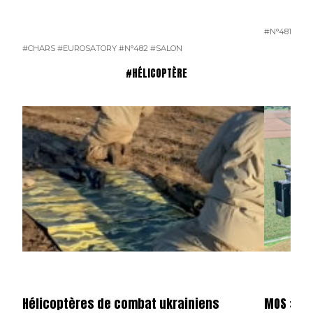
#N°481
#CHARS
#EUROSATORY
#N°482
#SALON
#HÉLICOPTÈRE
Hélicoptères de combat ukrainiens
MOS : L’