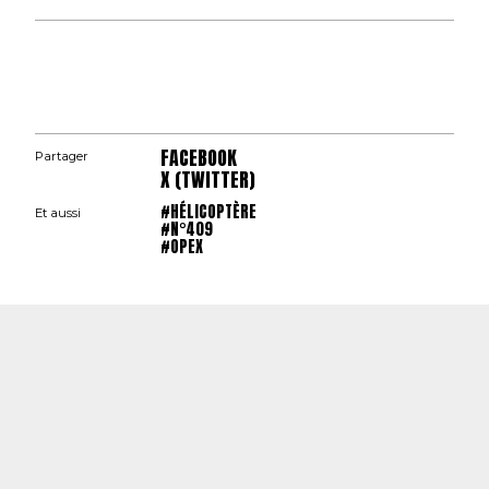
FACEBOOK
Partager
X (TWITTER)
#HÉLICOPTÈRE
Et aussi
#N°409
#OPEX