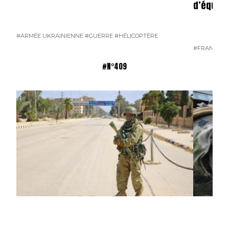
d’équip
#ARMÉE UKRAINIENNE
#GUERRE
#HÉLICOPTÈRE
#FRANCE
#
#N°409