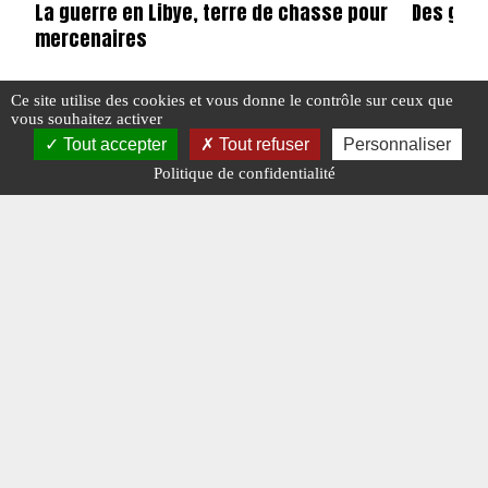
La guerre en Libye, terre de chasse pour
Des gend
mercenaires
Ce site utilise des cookies et vous donne le contrôle sur ceux que
#GENDARME
vous souhaitez activer
#LIBYE
#N°409
Tout accepter
Tout refuser
Personnaliser
#OPEX
Politique de confidentialité