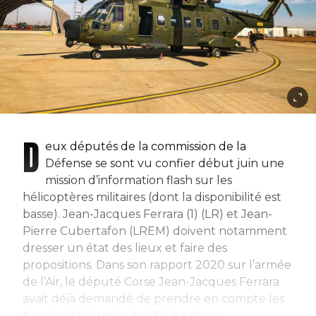
D
eux députés de la commission de la
Défense se sont vu confier début juin une
mission d’information flash sur les
hélicoptères militaires (dont la disponibilité est
basse). Jean-Jacques Ferrara (1) (LR) et Jean-
Pierre Cubertafon (LREM) doivent notamment
dresser un état des lieux et faire des
propositions. Dans son rapport 2020 sur l’armée
de l’Air, le député Corse Jean-Jacques Ferrara
avait déjà demandé de prendre en compte les
besoins de l’armée de l’Air, il a donc...