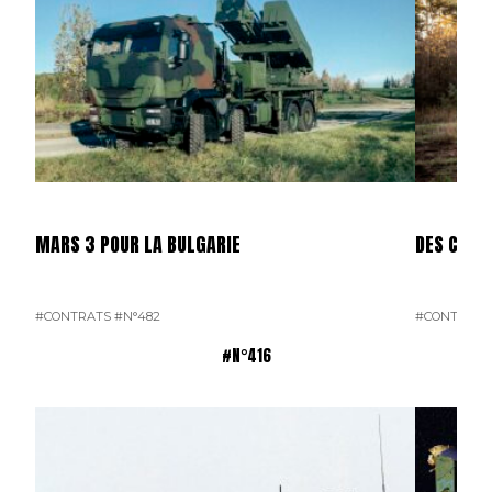
MARS 3 POUR LA BULGARIE
DES CAES
#CONTRATS
#N°482
#CONTRATS
#N°416