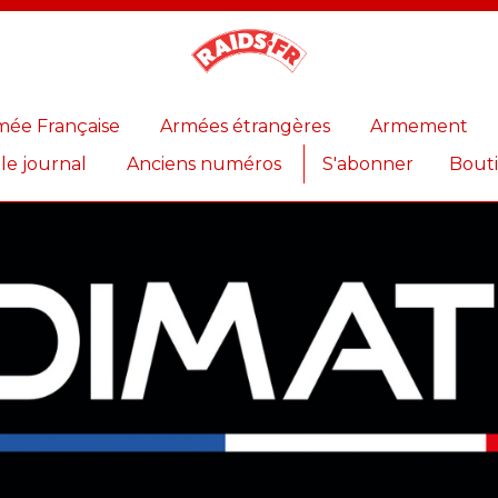
Magazine
Raids
mée Française
Armées étrangères
Armement
 le journal
Anciens numéros
S'abonner
Bout