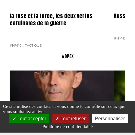
la ruse et la force, les deux vertus
Russie
cardinales de la guerre
#N°410
#PO
#N°410
#TACTIQUE
#OPEX
Ce site utilise des cookies et vous donne le contrôle sur ceux que
vous souhaitez activer
Tout accepter
Tout refuser
Personnaliser
Politique de confidentialité