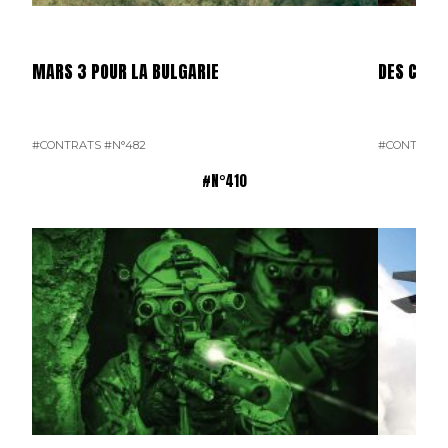
MARS 3 POUR LA BULGARIE
DES CAES
#CONTRATS
#N°482
#CONTRATS
#N°410