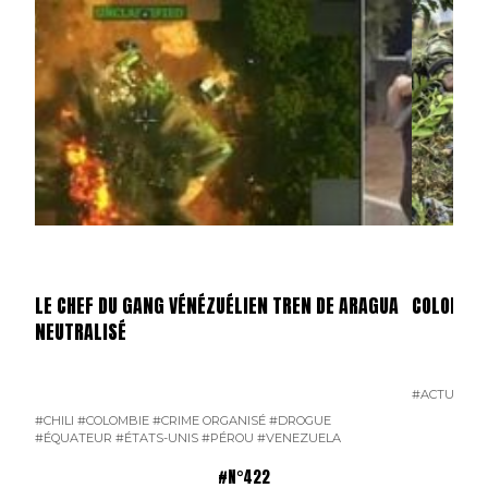
LE CHEF DU GANG VÉNÉZUÉLIEN TREN DE ARAGUA
COLOMBIE 
NEUTRALISÉ
#ACTU POI
#CHILI
#COLOMBIE
#CRIME ORGANISÉ
#DROGUE
#ÉQUATEUR
#ÉTATS-UNIS
#PÉROU
#VENEZUELA
#N°422