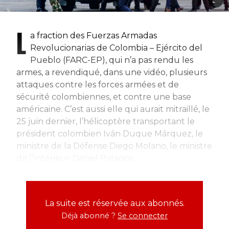
L
a fraction des Fuerzas Armadas
Revolucionarias de Colombia – Ejército del
Pueblo (FARC-EP), qui n’a pas rendu les
armes, a revendiqué, dans une vidéo, plusieurs
attaques contre les forces armées et de
sécurité colombiennes, et contre une base
américaine. C’est aussi elle qui aurait mitraillé, le
25 juin dernier, l’hélicoptère transportant le
président colombien Iván Duque Márquez, le
ministre de la Défense Diego Molano, le ministre
de l’Intérieur Daniel Palacios...
La suite est réservée aux abonnés.
Déjà abonné ?
Se connecter