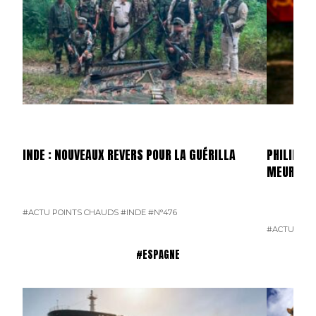
INDE : NOUVEAUX REVERS POUR LA GUÉRILLA
PHILIPPIN
MEURTRI
#ACTU POINTS CHAUDS
#INDE
#N°476
#ACTU POI
#ESPAGNE