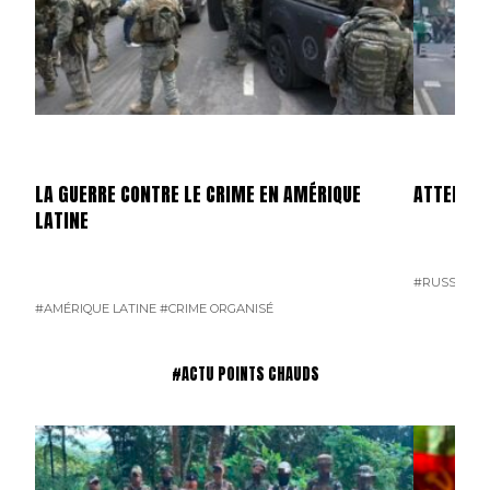
LA GUERRE CONTRE LE CRIME EN AMÉRIQUE
ATTENTAT
LATINE
#RUSSIE
#T
#AMÉRIQUE LATINE
#CRIME ORGANISÉ
#ACTU POINTS CHAUDS