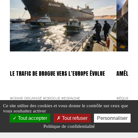
LE TRAFIC DE DROGUE VERS L’EUROPE ÉVOLUE
AMÉLIORA
#CRIME ORGANISÉ
#DROGUE
#ESPAGNE
#ÉQUIPEME
Ce site utilise des cookies et vous donne le contrôle sur ceux que
#N°447
vous souhaitez activer
Tout accepter
Tout refuser
Personnaliser
Politique de confidentialité