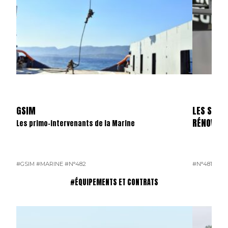
GSIM
LES SKYL
RÉNOVÉS
Les primo-intervenants de la Marine
#GSIM
#MARINE
#N°482
#N°481
#OP
#ÉQUIPEMENTS ET CONTRATS