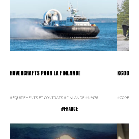
HOVERCRAFTS POUR LA FINLANDE
K600 SUP
#ÉQUIPEMENTS ET CONTRATS
#FINLANDE
#N°476
#CORÉE DU
#FRANCE