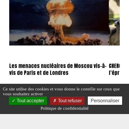
Les menaces nucléaires de Moscou vis-à-
CHERGUI 
vis de Paris et de Londres
l’épreuv
Ce site utilise des cookies et vous donne le contrôle sur ceux que
vous souhaitez activer
#FRANCE
#MOSCOU
#NUCLÉAIRE
#UKRAINE
#FRANCE
Tout accepter
Tout refuser
Personnaliser
#N°443
Politique de confidentialité