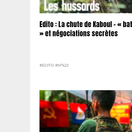
Edito : La chute de Kaboul – « b
» et négociations secrètes
#EDITO
#N°422