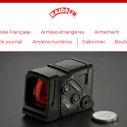
Magazine
Raids
mée Française
Armées étrangères
Armement
 le journal
Anciens numéros
S'abonner
Bout