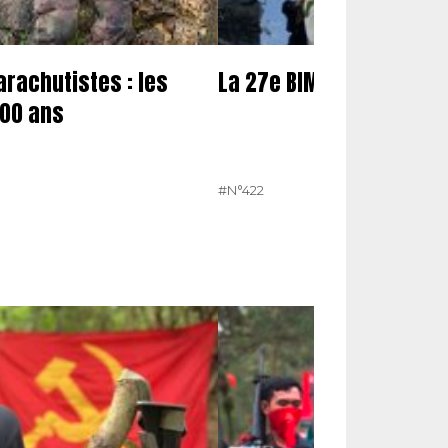
rachutistes : les
La 27e BIM s’équipe
300 ans
#N°422