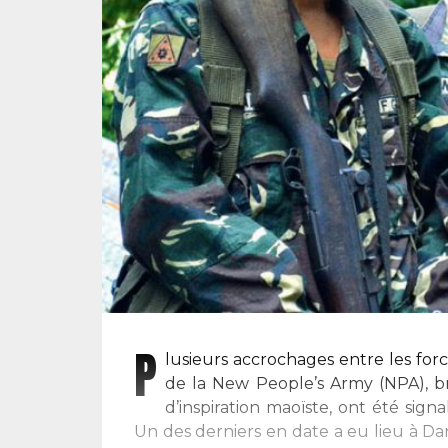
P
lusieurs accrochages entre les forc
de la New People’s Army (NPA), br
d’inspiration maoïste, ont été sign
Un des derniers en date a eu lieu à Dar