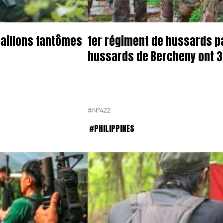
ataillons fantômes
1er régiment de hussards pa
hussards de Bercheny ont 
#N°422
#PHILIPPINES