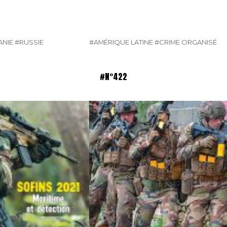
NIE
#RUSSIE
#AMÉRIQUE LATINE
#CRIME ORGANISÉ
#N°422