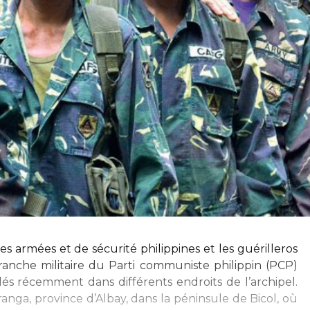
es armées et de sécurité philippines et les guérilleros
anche militaire du Parti communiste philippin (PCP)
alés récemment dans différents endroits de l’archipel.
anga, province d’Albay, dans la péninsule de Bicol, où