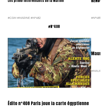
RÉNOVÉS
Les primo-intervenants de la Marine
#GSIM
#MARINE
#N°482
#N°481
#OP
#N°408
Mauritan
#MAURITAN
Édito n°408 Paris joue la carte égyptienne