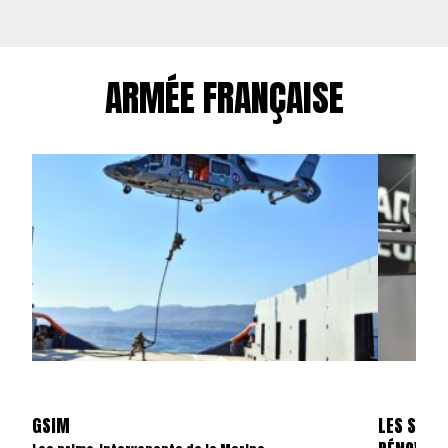
ARMÉE FRANÇAISE
GSIM
LES SKYL