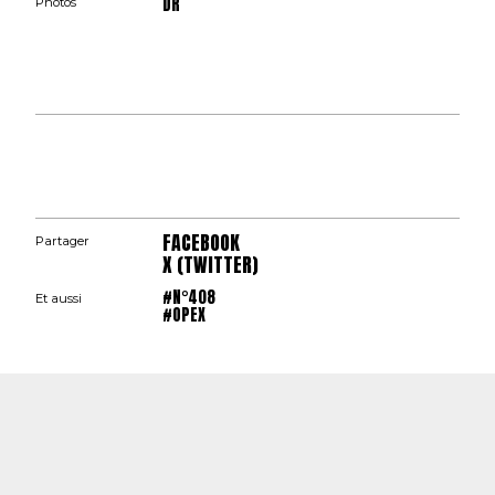
DR
Photos
FACEBOOK
Partager
X (TWITTER)
#N°408
Et aussi
#OPEX