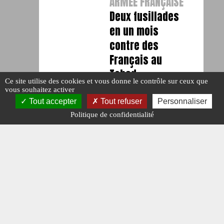
ARMÉE FRANÇAISE
Deux fusillades
en un mois
contre des
Français au
Tchad
Ce site utilise des cookies et vous donne le contrôle sur ceux que
#N°410.
#OPEX.
vous souhaitez activer
Publié le : 26 août
Tout accepter
Tout refuser
Personnaliser
2020
Politique de confidentialité