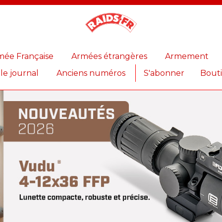
Magazine
Raids
mée Française
Armées étrangères
Armement
 le journal
Anciens numéros
S'abonner
Bout