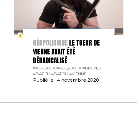
GÉOPOLITIQUE
LE TUEUR DE
VIENNE AVAIT ÉTÉ
DÉRADICALISÉ
#AL-QAÏDA.
#AL-QUAIDA.
#BRÈVES.
#DAECH.
#DAESH.
#VIENNE.
Publié le : 4 novembre 2020