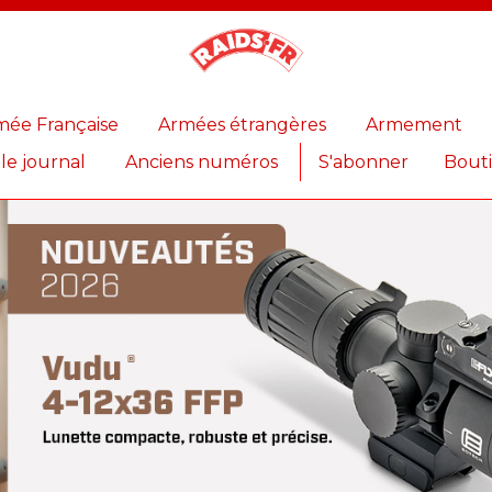
Magazine
Raids
mée Française
Armées étrangères
Armement
 le journal
Anciens numéros
S'abonner
Bout