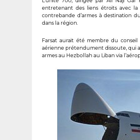
L’unité 700, dirigée par Ali Naji Ga
entretenant des liens étroits avec la
contrebande d’armes à destination du
dans la région.
Farsat aurait été membre du conseil
aérienne prétendument dissoute, qui app
armes au Hezbollah au Liban via l’aéropo