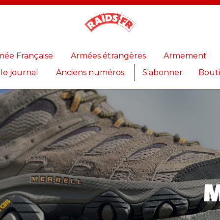
Magazine
Raids
mée Française
Armées étrangères
Armement
 le journal
Anciens numéros
S'abonner
Bout