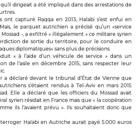
u’il dirigeait a été impliqué dans des arrestations de
urtres.
es ont capturé Raqqa en 2013, Halabi s’est enfui en
 Mais, le parquet autrichien a précisé qu’un «service
ssad -, a exfiltré « illégalement » ce militaire syrien
erdiction de sortie du territoire, pour le conduire en
aques diplomatiques» sans plus de précisions.
onduit « à l’aide d’un véhicule de service » dans un
ion de l’asile en décembre 2015, sans respecter leur
ic.
a déclaré devant le tribunal d’État de Vienne que
trichiens s’étaient rendus à Tel-Aviv en mars 2015
ad. Elle a déclaré que les officiers du Mossad avait
l syrien résidait en France mais que « la coopération
mme ils l’avaient prévu ». Ils souhaitaient donc que
terroger Halabi en Autriche aurait payé 5.000 euros