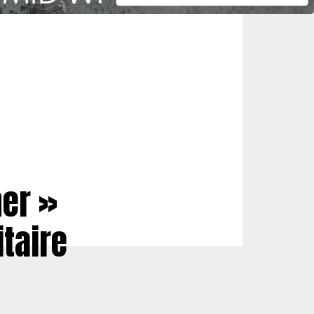
her »
taire