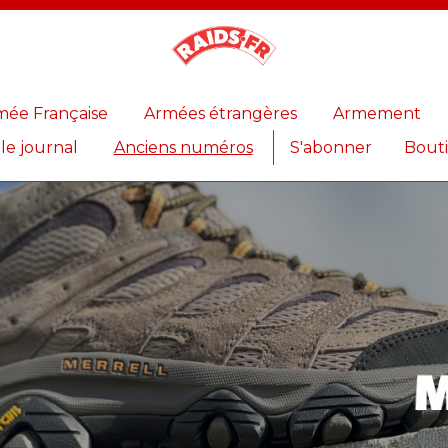
Magazine
Raids
mée Française
Armées étrangères
Armement
 le journal
Anciens numéros
S'abonner
Bout