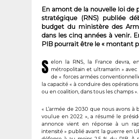
En amont de la nouvelle loi de 
stratégique (RNS) publiée dé
budget du ministère des Armé
dans les cinq années à venir. E
PIB pourrait être le « montant p
S
elon la RNS, la France devra, e
métropolitain et ultramarin » avec 
de « forces armées conventionnelles
la capacité « à conduire des opérations
ou en coalition, dans tous les champs ».
« L’armée de 2030 que nous avons à bâ
voulue en 2022 », a résumé le présid
annonce vient en réponse à un rap
intensité » publié avant la guerre en Ukr
défense à au moins 2,5 % du PIB. À n