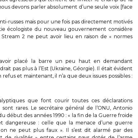
, nous devons parler absolument d’une seule voix [face
nti-russes mais pour une fois pas directement motivés
artie écologiste du nouveau gouvernement considère
 Stream 2 ne peut avoir lieu en raison de « normes
e avoir placé la barre un peu haut en demandant
ait pas plus à l’Est (Ukraine, Géorgie). Il était évident
refus et maintenant, il n’a que deux issues possibles :
alyptiques que font courir toutes ces déclarations
 sont rares. Le secrétaire général de l’ONU, Antonio
du début des années 1990 : « la fin de la Guerre froide
 et dangereuse : celle que la menace d’une guerre
 on ne peut plus faux ». Il s’est dit alarmé par des
 de rivalités » entre certains pays dotés de l’arme