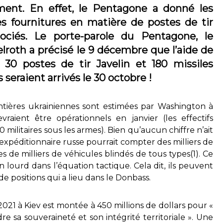
ent. En effet, le Pentagone a donné les
es fournitures en matière de postes de tir
sociés. Le porte-parole du Pentagone, le
roth a précisé le 9 décembre que l’aide de
t 30 postes de tir Javelin et 180 missiles
 seraient arrivés le 30 octobre !
ontières ukrainiennes sont estimées par Washington à
ient être opérationnels en janvier (les effectifs
0 militaires sous les armes). Bien qu’aucun chiffre n’ait
expéditionnaire russe pourrait compter des milliers de
es de milliers de véhicules blindés de tous types(1). Ce
n lourd dans l’équation tactique. Cela dit, ils peuvent
de positions qui a lieu dans le Donbass.
2021 à Kiev est montée à 450 millions de dollars pour «
re sa souveraineté et son intégrité territoriale ». Une