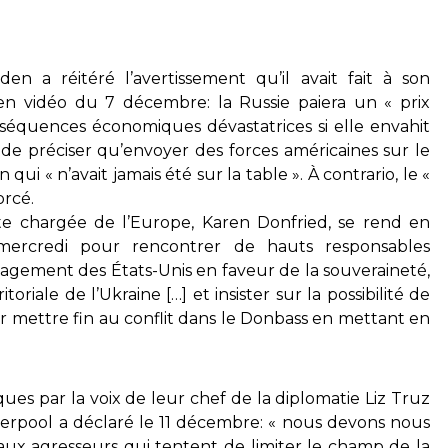
en a réitéré l’avertissement qu’il avait fait à son
en vidéo du 7 décembre: la Russie paiera un « prix
onséquences économiques dévastatrices si elle envahit
in de préciser qu’envoyer des forces américaines sur le
 qui « n’avait jamais été sur la table ». À contrario, le «
orcé.
nte chargée de l’Europe, Karen Donfried, se rend en
mercredi pour rencontrer de hauts responsables
gement des États-Unis en faveur de la souveraineté,
toriale de l’Ukraine […] et insister sur la possibilité de
r mettre fin au conflit dans le Donbass en mettant en
ques par la voix de leur chef de la diplomatie Liz Truz
erpool a déclaré le 11 décembre: « nous devons nous
 aux agresseurs qui tentent de limiter le champ de la