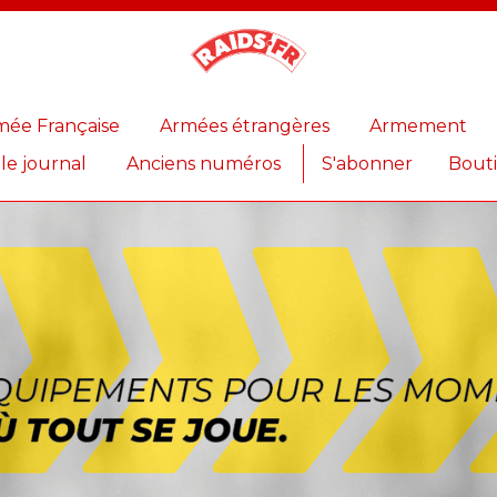
Magazine
Raids
mée Française
Armées étrangères
Armement
 le journal
Anciens numéros
S'abonner
Bout