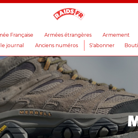
Magazine
Raids
mée Française
Armées étrangères
Armement
 le journal
Anciens numéros
S'abonner
Bout