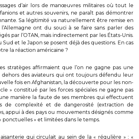
ssages d’air lors de manœuvres militaires où tout le
nions et autres souvenirs, ne paraît pas démontrer
nnante. Sa légitimité va naturellement être remise en
, l’Allemagne ont du souci à se faire sans parler des
égés par l’OTAN, mais indirectement par les États-Unis.
 Sud et le Japon se posent déjà des questions. En cas
tre la réaction américaine ?
les stratèges affirmaient que l’on ne gagne pas une
 dehors des aviateurs qui ont toujours défendu leur
uvelle fois en Afghanistan, la découverte pour les non-
acle » constitué par les forces spéciales ne gagne pas
cune manière la faute de ses membres qui effectuent
es de complexité et de dangerosité (extraction de
iblées, appui à des pays ou mouvements désignés comme
 « ponctuelles » et limitées dans le temps.
isanterie qui circulait au sein de la « régulière » : «