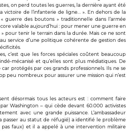
stes, on perd toutes les guerres, la dernière ayant été
 victoire de l’infanterie de ligne… ». En dehors de la
 « guerre des boutons » traditionnelle dans l’armée
t encore valable aujourd’hui : pour mener une guerre en
 » pour tenir le terrain dans la durée. Mais ce ne sont
au service d’une politique cohérente de gestion des
cificités.
ues, c’est que les forces spéciales coûtent beaucoup
indé-mécanisé et qu’elles sont plus médiatiques. De
é car protégés par ces grands professionnels. Ils ne se
rop peu nombreux pour assurer une mission qui n’est
ent désormais tous les acteurs est : comment faire
ée par Washington – qui cède devant 60.000 activistes
frontement avec une grande puissance. L’ambassadeur
a passer au statut de réfugié) a identifié le problème
 pas faux) et il a appelé à une intervention militaire