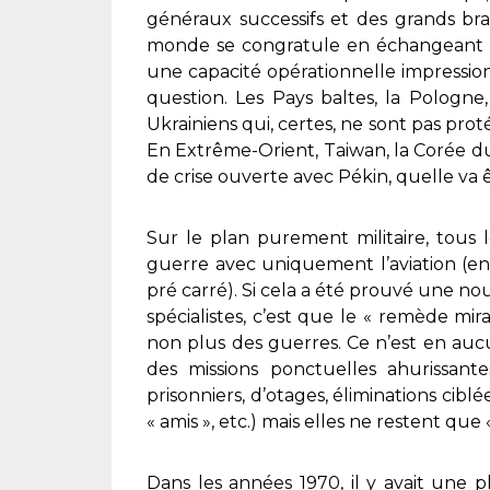
généraux successifs et des grands bra
monde se congratule en échangeant fa
une capacité opérationnelle impressio
question. Les Pays baltes, la Pologne
Ukrainiens qui, certes, ne sont pas prot
En Extrême-Orient, Taiwan, la Corée du
de crise ouverte avec Pékin, quelle va ê
Sur le plan purement militaire, tous 
guerre avec uniquement l’aviation (en
pré carré). Si cela a été prouvé une no
spécialistes, c’est que le « remède mir
non plus des guerres. Ce n’est en au
des missions ponctuelles ahurissant
prisonniers, d’otages, éliminations c
« amis », etc.) mais elles ne restent que
Dans les années 1970, il y avait une pla