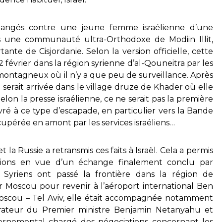
angés contre une jeune femme israélienne d’une
ns une communauté ultra-Orthodoxe de Modiin Illit,
tante de Cisjordanie. Selon la version officielle, cette
 2 février dans la région syrienne d’al-Qouneitra par les
ontagneux où il n’y a que peu de surveillance. Après
 serait arrivée dans le village druze de Khader où elle
Selon la presse israélienne, ce ne serait pas la première
vré à ce type d’escapade, en particulier vers la Bande
cupérée en amont par les services israéliens…
la Russie a retransmis ces faits à Israël. Cela a permis
tions en vue d’un échange finalement conclu par
 Syriens ont passé la frontière dans la région de
par Moscou pour revenir à l’aéroport international Ben
 Moscou – Tel Aviv, elle était accompagnée notamment
rateur du Premier ministre Benjamin Netanyahu et
ernemental chargé des négociations concernant les