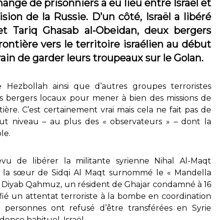
hange de prisonniers a eu lieu entre Israël et
ision de la Russie. D’un côté, Israël a libéré
Tariq Ghasab al-Obeidan, deux bergers
rontière vers le territoire israélien au début
rain de garder leurs troupeaux sur le Golan.
 Hezbollah ainsi que d’autres groupes terroristes
es bergers locaux pour mener à bien des missions de
ère. C’est certainement vrai mais cela ne fait pas de
ut niveau – au plus des « observateurs » – dont la
le.
vu de libérer la militante syrienne Nihal Al-Maqt
st la sœur de Sidqi Al Maqt surnommé le « Mandella
 et Diyab Qahmuz, un résident de Ghajar condamné à 16
fié un attentat terroriste à la bombe en coordination
x personnes ont refusé d’être transférées en Syrie
dence habituel, Israël.