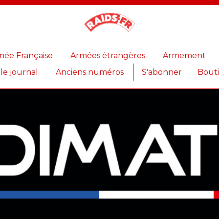
Magazine
Raids
mée Française
Armées étrangères
Armement
 le journal
Anciens numéros
S'abonner
Bout