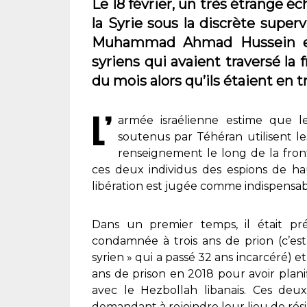
Le 18 février, un très étrange éc
la Syrie sous la discrète superv
Muhammad Ahmad Hussein et 
syriens qui avaient traversé la f
du mois alors qu’ils étaient en t
L’
armée israélienne estime que le
soutenus par Téhéran utilisent l
renseignement le long de la fronti
ces deux individus des espions de ha
libération est jugée comme indispensab
Dans un premier temps, il était pré
condamnée à trois ans de prion (c’e
syrien » qui a passé 32 ans incarcéré)
ans de prison en 2018 pour avoir plani
avec le Hezbollah libanais. Ces deu
demandant à rejoindre leur lieu de rési