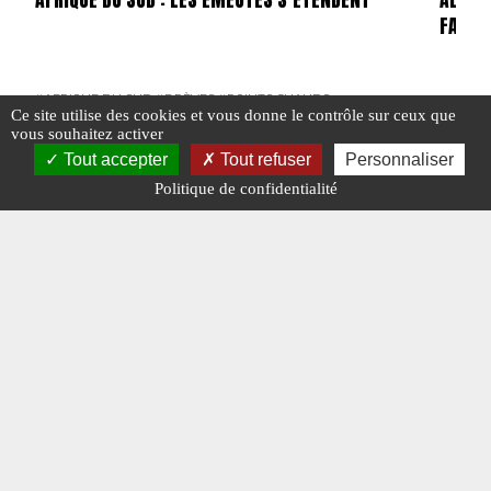
FAILLI
#AFRIQUE DU SUD
#BRÈVES
#POINTS CHAUDS
Ce site utilise des cookies et vous donne le contrôle sur ceux que
#BRÈVE
vous souhaitez activer
Tout accepter
Tout refuser
Personnaliser
Politique de confidentialité
#ITALIE