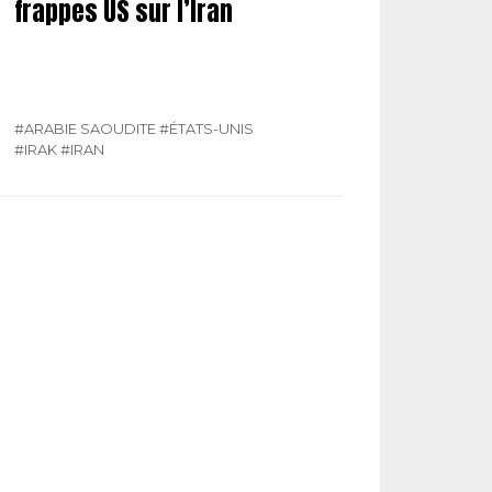
frappes US sur l’Iran
#ARABIE SAOUDITE
#ÉTATS-UNIS
#IRAK
#IRAN