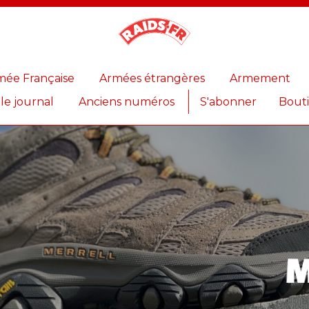
Magazine
Raids
mée Française
Armées étrangères
Armement
 le journal
Anciens numéros
S'abonner
Bout