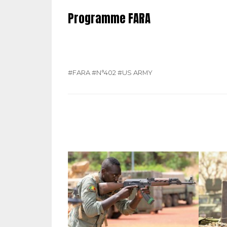
Programme FARA
#FARA
#N°402
#US ARMY