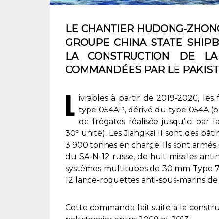
LE CHANTIER HUDONG-ZHONG
GROUPE CHINA STATE SHIPB
LA CONSTRUCTION DE LA
COMMANDÉES PAR LE PAKIST
L
ivrables à partir de 2019-2020, les
type 054AP, dérivé du type 054A (o
de frégates réalisée jusqu’ici par 
e
30
unité). Les
Jiangkai II
sont des bâti
3 900 tonnes en charge. Ils sont armés 
du SA-N-12 russe, de huit missiles an
systèmes multitubes de 30 mm Type 730
12 lance-roquettes anti-sous-marins d
Cette commande fait suite à la constru