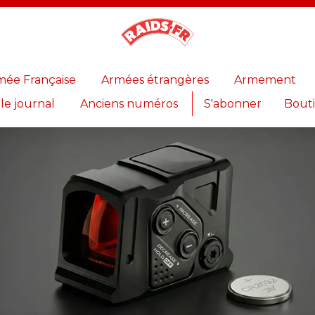
Magazine
Raids
mée Française
Armées étrangères
Armement
 le journal
Anciens numéros
S'abonner
Bout