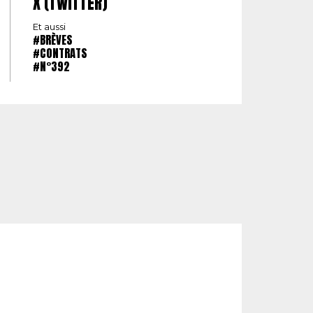
X (TWITTER)
Et aussi
#BRÈVES
#CONTRATS
#N°392