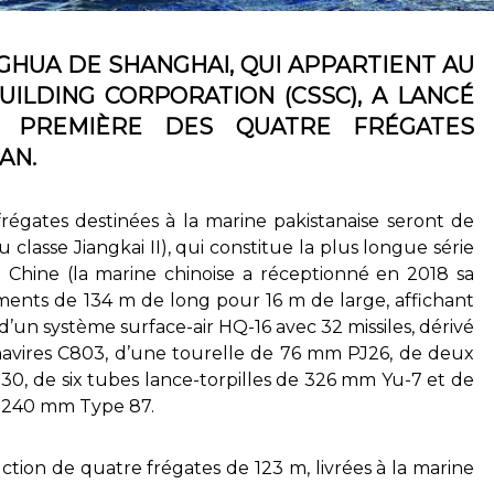
HUA DE SHANGHAI, QUI APPARTIENT AU
UILDING CORPORATION (CSSC), A LANCÉ
 PREMIÈRE DES QUATRE FRÉGATES
AN.
 frégates destinées à la marine pakistanaise seront de
u classe
Jiangkai II
), qui constitue la plus longue série
la Chine (la marine chinoise a réceptionné en 2018 sa
ments de 134 m de long pour 16 m de large, affichant
d’un système surface-air HQ-16 avec 32 missiles, dérivé
tinavires C803, d’une tourelle de 76 mm PJ26, de deux
, de six tubes lance-torpilles de 326 mm Yu-7 et de
e 240 mm Type 87.
ction de quatre frégates de 123 m, livrées à la marine