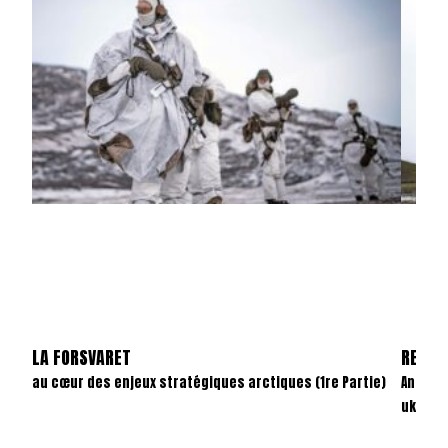
LA FORSVARET
REVAN
au cœur des enjeux stratégiques arctiques (1re Partie)
Anatom
ukrain