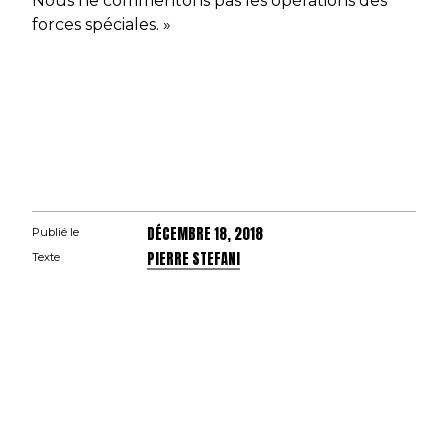
Nous ne commentons pas les opérations des
forces spéciales. »
DÉCEMBRE 18, 2018
Publié le
PIERRE STEFANI
Texte