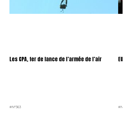
Les CPA, fer de lance de l’armée de l’air
EUROS
#N°363
#N°363