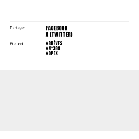
FACEBOOK
Partager
X (TWITTER)
#BRÈVES
Et aussi
#N°389
#OPEX