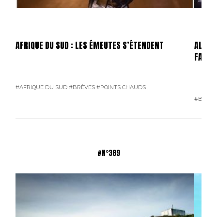
AFRIQUE DU SUD : LES ÉMEUTES S’ÉTENDENT
ALLEMA
FAILLI
#AFRIQUE DU SUD
#BRÈVES
#POINTS CHAUDS
#BRÈVE
#N°389