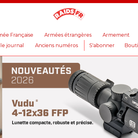
Magazine
Raids
mée Française
Armées étrangères
Armement
 le journal
Anciens numéros
S'abonner
Bout