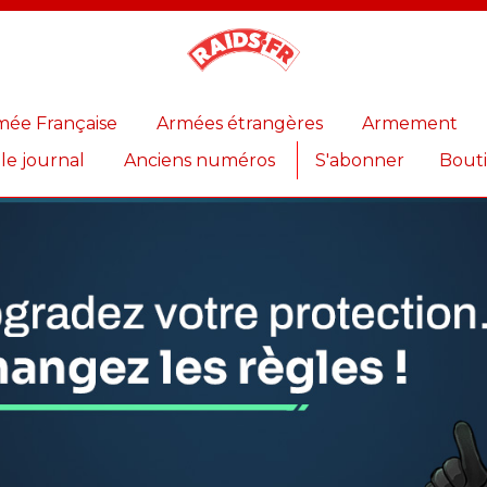
Magazine
Raids
mée Française
Armées étrangères
Armement
 le journal
Anciens numéros
S'abonner
Bout