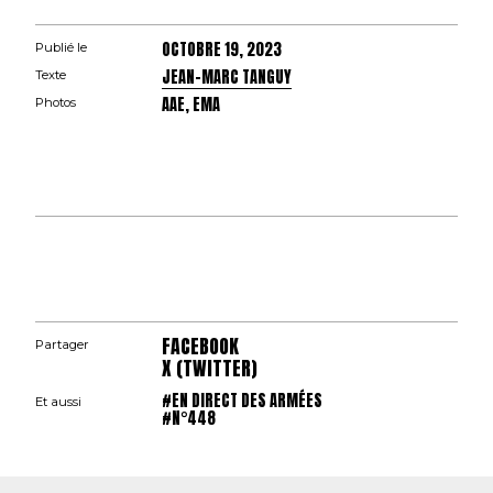
OCTOBRE 19, 2023
Publié le
JEAN-MARC TANGUY
Texte
AAE, EMA
Photos
FACEBOOK
Partager
X (TWITTER)
#EN DIRECT DES ARMÉES
Et aussi
#N°448