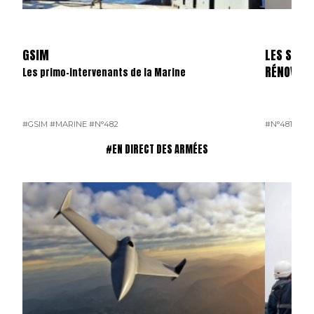
GSIM
LES SKYL
RÉNOVÉS
Les primo-intervenants de la Marine
#GSIM
#MARINE
#N°482
#N°481
#OP
#EN DIRECT DES ARMÉES