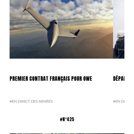
PREMIER CONTRAT FRANÇAIS POUR OWE
DÉPART D
#EN DIRECT DES ARMÉES
#EN DIRECT
#N°425