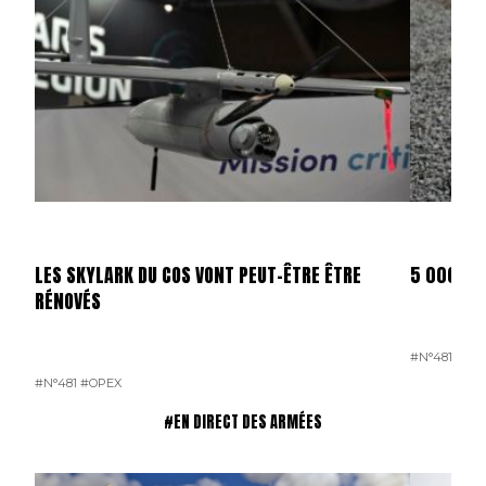
LES SKYLARK DU COS VONT PEUT-ÊTRE ÊTRE
5 000 D
RÉNOVÉS
#N°481
#OP
#N°481
#OPEX
#EN DIRECT DES ARMÉES