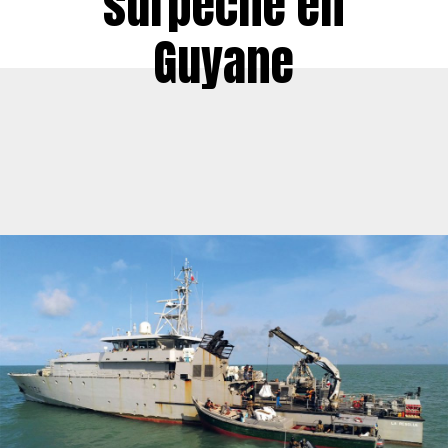
surpêche en
Guyane