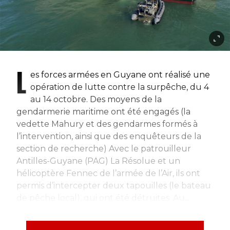
L
es forces armées en Guyane ont réalisé une
opération de lutte contre la surpêche, du 4
au 14 octobre. Des moyens de la
gendarmerie maritime ont été engagés (la
vedette Mahury et des gendarmes formés à
l’intervention, ainsi que des enquêteurs de la
section de recherche) Avec le patrouilleur
Antilles-Guyane (PAG) La Résolue et un
hélicoptère Fennec de l’armée de l’Air, ils ont
permis d’intercepter deux tapouilles (le bateau
de pêche local), qui ont été détruites. Au...