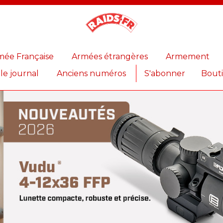
Magazine
Raids
mée Française
Armées étrangères
Armement
 le journal
Anciens numéros
S'abonner
Bout