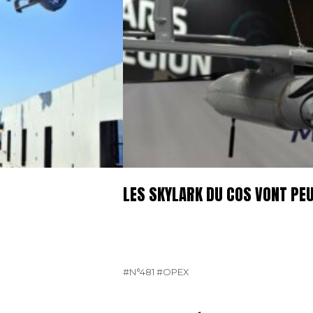
LES SKYLARK DU COS VONT PE
#N°481
#OPEX