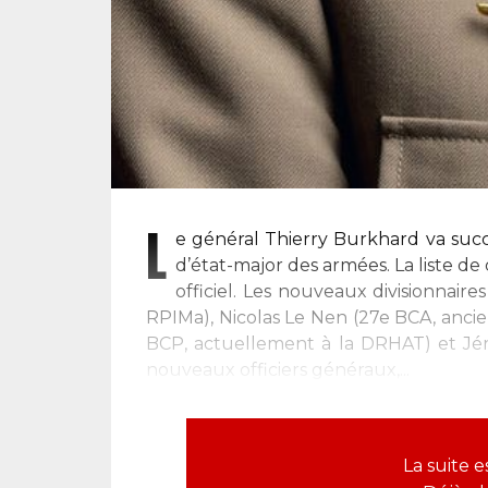
L
e général Thierry Burkhard va succ
d’état-major des armées. La liste de
officiel. Les nouveaux divisionnair
RPIMa), Nicolas Le Nen (27e BCA, ancie
BCP, actuellement à la DRHAT) et Jér
nouveaux officiers généraux,...
La suite 