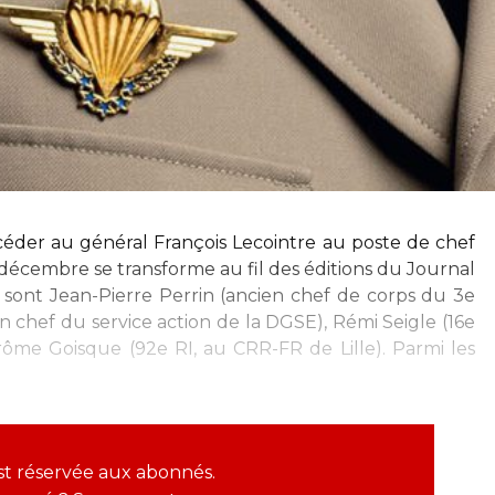
éder au général François Lecointre au poste de chef
 décembre se transforme au fil des éditions du Journal
es sont Jean-Pierre Perrin (ancien chef de corps du 3e
n chef du service action de la DGSE), Rémi Seigle (16e
ôme Goisque (92e RI, au CRR-FR de Lille). Parmi les
est réservée aux abonnés.