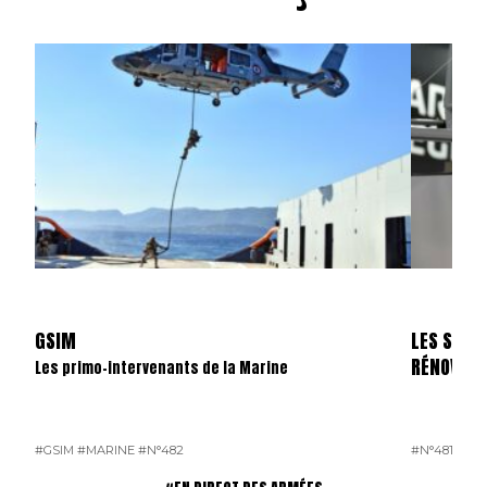
GSIM
LES SKYL
RÉNOVÉS
Les primo-intervenants de la Marine
#GSIM
#MARINE
#N°482
#N°481
#OP