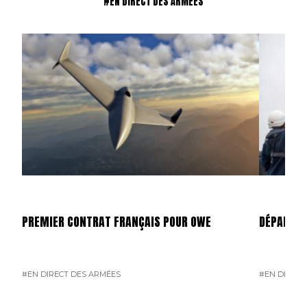
#EN DIRECT DES ARMÉES
PREMIER CONTRAT FRANÇAIS POUR OWE
DÉPART D
#EN DIRECT DES ARMÉES
#EN DIRECT