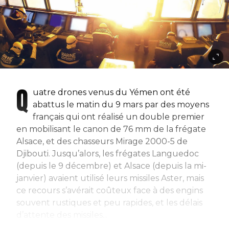
Q
uatre drones venus du Yémen ont été
abattus le matin du 9 mars par des moyens
français qui ont réalisé un double premier
en mobilisant le canon de 76 mm de la frégate
Alsace, et des chasseurs Mirage 2000-5 de
Djibouti. Jusqu’alors, les frégates Languedoc
(depuis le 9 décembre) et Alsace (depuis la mi-
janvier) avaient utilisé leurs missiles Aster, mais
ce recours s’avérait coûteux face à des engins
souvent rustiques et peu rapides, et les délais
d’attente des missiles...