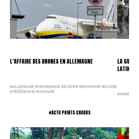
L’AFFAIRE DES DRONES EN ALLEMAGNE
LA GUERR
LATINE
#ALLEMAGNE
#ESPIONNAGE
#EUROPE
#ROUMANIE
#RUSSIE
#TERRORISME
#UKRAINE
#AMÉRIQUE 
#ACTU POINTS CHAUDS