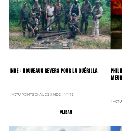
INDE : NOUVEAUX REVERS POUR LA GUÉRILLA
PHILIPPIN
MEURTRI
#ACTU POINTS CHAUDS
#INDE
#N°476
#ACTU POI
#LIBAN