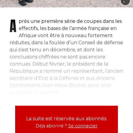
A
près une première série de coupes dans les
effectifs, les bases de l’armée française en
Afrique vont être à nouveau fortement
réduites, dans la foulée d’un Conseil de défense
qui s’est tenu en décembre, et dont les
conclusions chiffrées ne sont pas encore
connues. Début février, le président de la
République a nommé un représentant, l’ancien
secrétaire d’État à la Défense et aux Anciens
Combattants Jean-Marie Bockel, pour aller
expliquer la position...
La suite est réservée aux abonnés.
Déjà abonné ?
Se connecter