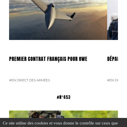
PREMIER CONTRAT FRANÇAIS POUR OWE
DÉPART D
#EN DIRECT DES ARMÉES
#EN DIRECT
#N°453
Ce site utilise des cookies et vous donne le contrôle sur ceux que