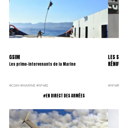
GSIM
LES SKYL
RÉNOVÉS
Les primo-intervenants de la Marine
#GSIM
#MARINE
#N°482
#N°481
#OP
#EN DIRECT DES ARMÉES