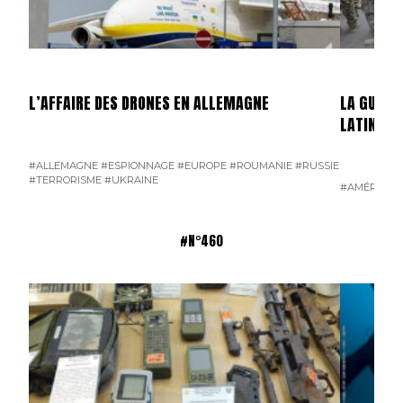
L’AFFAIRE DES DRONES EN ALLEMAGNE
LA GUERR
LATINE
#ALLEMAGNE
#ESPIONNAGE
#EUROPE
#ROUMANIE
#RUSSIE
#TERRORISME
#UKRAINE
#AMÉRIQUE 
#N°460