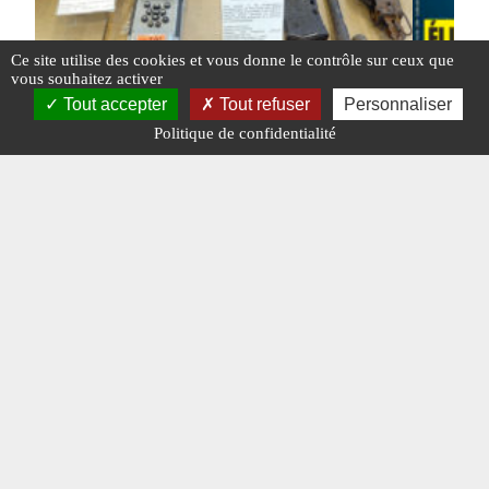
Ce site utilise des cookies et vous donne le contrôle sur ceux que
vous souhaitez activer
Tout accepter
Tout refuser
Personnaliser
Politique de confidentialité
Les enseignements de la guerre en
Édito : 
Ukraine
politico-
#GUERRE UKRAINE
#N°460
#EDITO
#N°