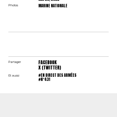
MARINE NATIONALE
Photos
FACEBOOK
Partager
X (TWITTER)
#EN DIRECT DES ARMÉES
Et aussi
#N°431