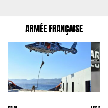
ARMÉE FRANÇAISE
GSIM
LES SKYL