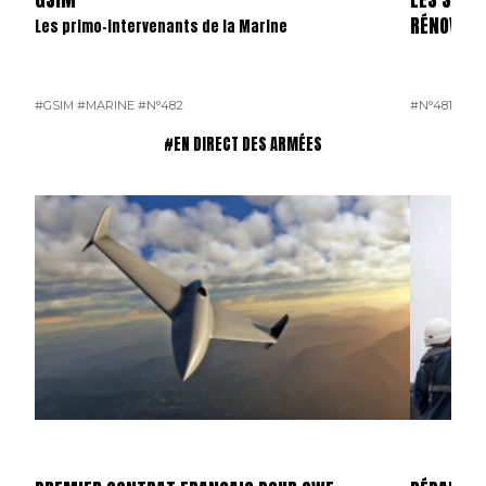
RÉNOVÉS
Les primo-intervenants de la Marine
#GSIM
#MARINE
#N°482
#N°481
#OP
#EN DIRECT DES ARMÉES