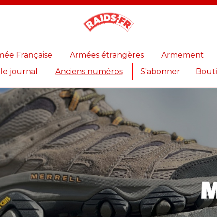
Magazine
Raids
mée Française
Armées étrangères
Armement
 le journal
Anciens numéros
S'abonner
Bout