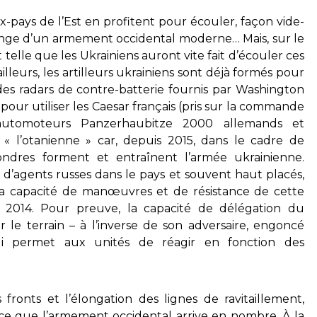
-pays de l’Est en profitent pour écouler, façon vide-
hange d’un armement occidental moderne… Mais, sur le
telle que les Ukrainiens auront vite fait d’écouler ces
lleurs, les artilleurs ukrainiens sont déjà formés pour
es radars de contre-batterie fournis par Washington
pour utiliser les Caesar français (pris sur la commande
automoteurs Panzerhaubitze 2000 allemands et
« l’otanienne » car, depuis 2015, dans le cadre de
Londres forment et entraînent l’armée ukrainienne.
’agents russes dans le pays et souvent haut placés,
la capacité de manœuvres et de résistance de cette
2014. Pour preuve, la capacité de délégation du
le terrain – à l’inverse de son adversaire, engoncé
ui permet aux unités de réagir en fonction des
s fronts et l’élongation des lignes de ravitaillement,
à ce que l’armement occidental arrive en nombre. À la