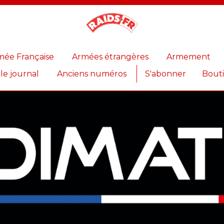
Magazine
Raids
mée Française
Armées étrangères
Armement
 le journal
Anciens numéros
S'abonner
Bout