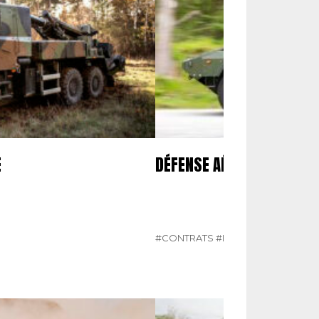
E
DÉFENSE AÉRIENNE BELGE
#CONTRATS
#N°482