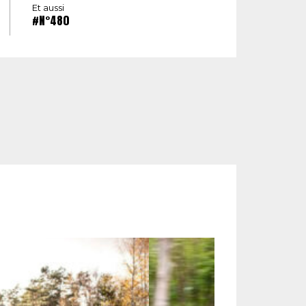
Et aussi
#N°480