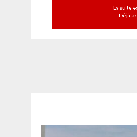
La suite 
Déjà a