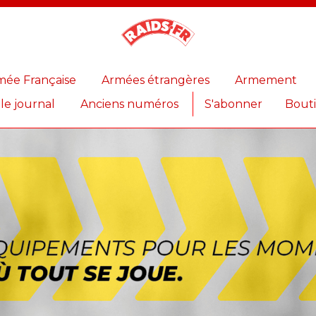
Magazine
Raids
mée Française
Armées étrangères
Armement
 le journal
Anciens numéros
S'abonner
Bout