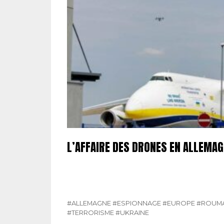
L’AFFAIRE DES DRONES EN ALLEMA
#ALLEMAGNE
#ESPIONNAGE
#EUROPE
#ROUMA
#TERRORISME
#UKRAINE