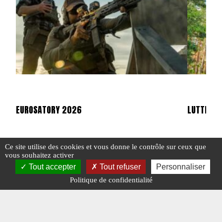
EUROSATORY 2026
LUTTE AN
Ce site utilise des cookies et vous donne le contrôle sur ceux que
#ÉQUIPEMENTS
#EUROSATORY
#N°481
#NOUVEAUTÉS
#CONTRATS
vous souhaitez activer
#SALON
Tout accepter
Tout refuser
Personnaliser
#N°406
Politique de confidentialité