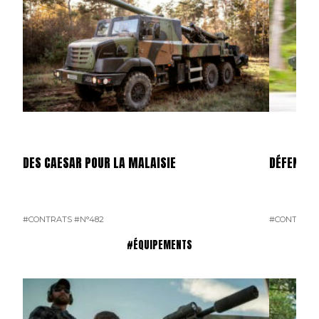
DES CAESAR POUR LA MALAISIE
DÉFENSE 
#CONTRATS
#N°482
#CONTRATS
#ÉQUIPEMENTS