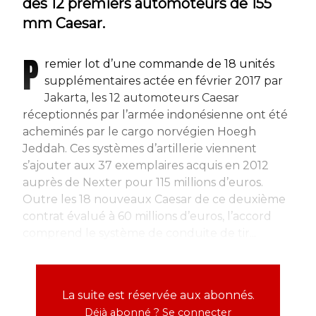
des 12 premiers automoteurs de 155
mm Caesar.
P
remier lot d’une commande de 18 unités
supplémentaires actée en février 2017 par
Jakarta, les 12 automoteurs Caesar
réceptionnés par l’armée indonésienne ont été
acheminés par le cargo norvégien Hoegh
Jeddah. Ces systèmes d’artillerie viennent
s’ajouter aux 37 exemplaires acquis en 2012
auprès de Nexter pour 115 millions d’euros.
Outre les 18 nouveaux Caesar de ce deuxième
contrat évalué à 60 millions d’euros, l’accord
comprend le système de conduite de tir...
La suite est réservée aux abonnés.
Déjà abonné ?
Se connecter