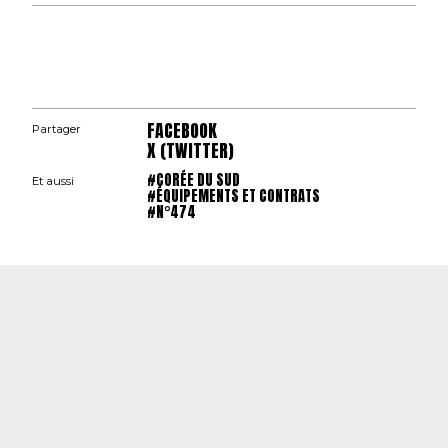
FACEBOOK
Partager
X (TWITTER)
#CORÉE DU SUD
Et aussi
#ÉQUIPEMENTS ET CONTRATS
#N°474