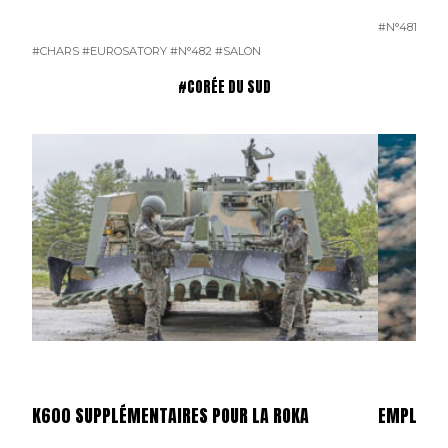
#N°481
#CHARS
#EUROSATORY
#N°482
#SALON
#CORÉE DU SUD
K600 SUPPLÉMENTAIRES POUR LA ROKA
EMPLETTE