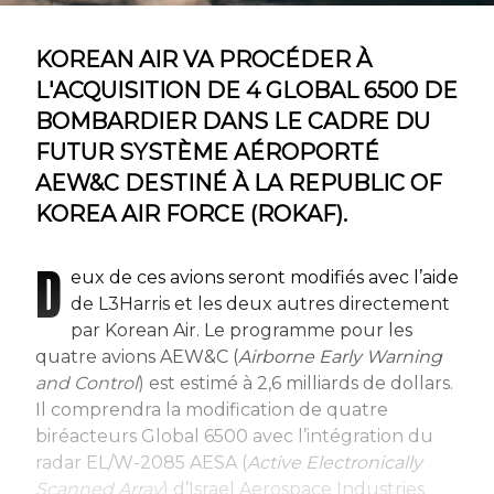
KOREAN AIR VA PROCÉDER À
L'ACQUISITION DE 4 GLOBAL 6500 DE
BOMBARDIER DANS LE CADRE DU
FUTUR SYSTÈME AÉROPORTÉ
AEW&C DESTINÉ À LA REPUBLIC OF
KOREA AIR FORCE (ROKAF).
D
eux de ces avions seront modifiés avec l’aide
de L3Harris et les deux autres directement
par Korean Air. Le programme pour les
quatre avions AEW&C (
Airborne Early Warning
and Control
) est estimé à 2,6 milliards de dollars.
Il comprendra la modification de quatre
biréacteurs Global 6500 avec l’intégration du
radar EL/W-2085 AESA (
Active Electronically
Scanned Array
) d’Israel Aerospace Industries