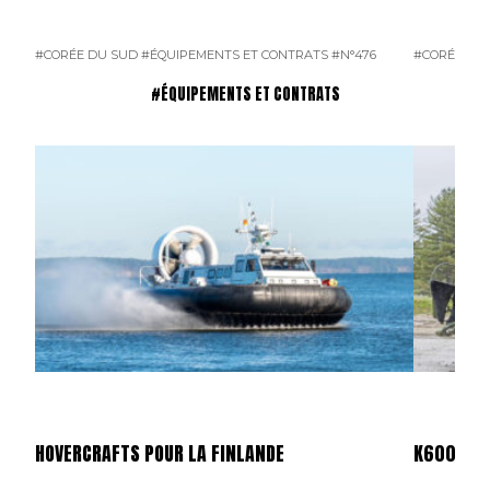
#CORÉE DU SUD
#ÉQUIPEMENTS ET CONTRATS
#N°476
#CORÉE DU
#ÉQUIPEMENTS ET CONTRATS
HOVERCRAFTS POUR LA FINLANDE
K600 SUP