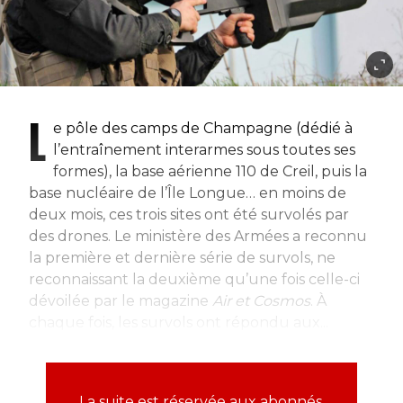
L
e pôle des camps de Champagne (dédié à
l’entraînement interarmes sous toutes ses
formes), la base aérienne 110 de Creil, puis la
base nucléaire de l’Île Longue… en moins de
deux mois, ces trois sites ont été survolés par
des drones. Le ministère des Armées a reconnu
la première et dernière série de survols, ne
reconnaissant la deuxième qu’une fois celle-ci
dévoilée par le magazine
Air et Cosmos
. À
chaque fois, les survols ont répondu aux...
La suite est réservée aux abonnés.