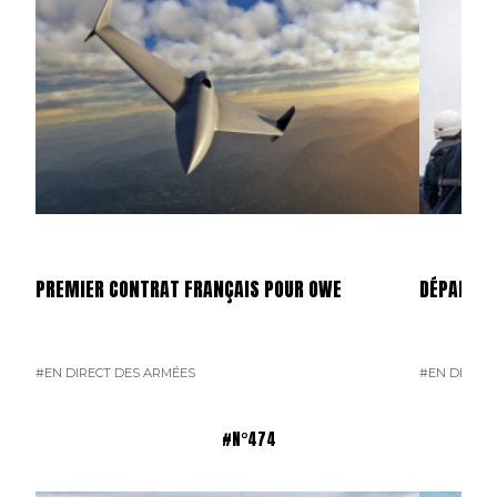
PREMIER CONTRAT FRANÇAIS POUR OWE
DÉPART D
#EN DIRECT DES ARMÉES
#EN DIRECT
#N°474