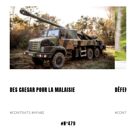
DES CAESAR POUR LA MALAISIE
DÉFENSE 
#CONTRATS
#N°482
#CONTRATS
#N°479