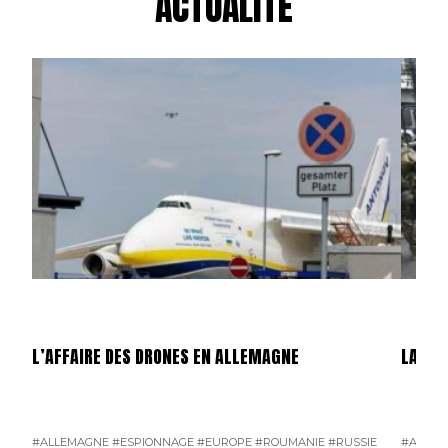
ACTUALITÉ
L’AFFAIRE DES DRONES EN ALLEMAGNE
LA GU
#ALLEMAGNE
#ESPIONNAGE
#EUROPE
#ROUMANIE
#RUSSIE
#AMÉRI