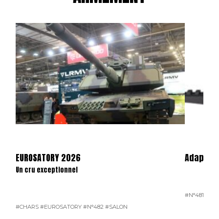
EUROSATORY 2026
Adaptate
Un cru exceptionnel
#N°481
#CHARS
#EUROSATORY
#N°482
#SALON