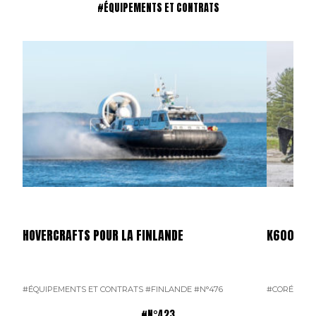
#ÉQUIPEMENTS ET CONTRATS
HOVERCRAFTS POUR LA FINLANDE
K600 SUP
#ÉQUIPEMENTS ET CONTRATS
#FINLANDE
#N°476
#CORÉE DU
#N°423