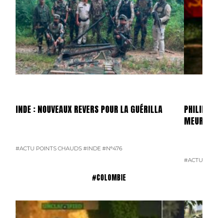
INDE : NOUVEAUX REVERS POUR LA GUÉRILLA
PHILIPPIN
MEURTRI
#ACTU POINTS CHAUDS
#INDE
#N°476
#ACTU POI
#COLOMBIE