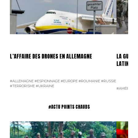
L’AFFAIRE DES DRONES EN ALLEMAGNE
LA GUERR
LATINE
#ALLEMAGNE
#ESPIONNAGE
#EUROPE
#ROUMANIE
#RUSSIE
#TERRORISME
#UKRAINE
#AMÉRIQUE 
#ACTU POINTS CHAUDS