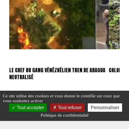
LE CHEF DU GANG VÉNÉZUÉLIEN TREN DE ARAGUA
COLOMBIE 
NEUTRALISÉ
#ACTU POI
Ce site utilise des cookies et vous donne le contrôle sur ceux que
#CHILI
#COLOMBIE
#CRIME ORGANISÉ
#DROGUE
vous souhaitez activer
#ÉQUATEUR
#ÉTATS-UNIS
#PÉROU
#VENEZUELA
Tout accepter
Tout refuser
Personnaliser
#N°454
Politique de confidentialité