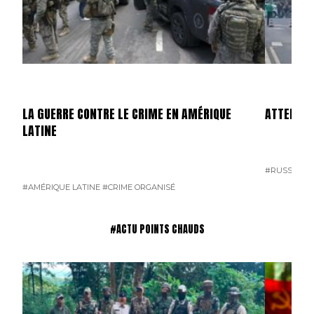
LA GUERRE CONTRE LE CRIME EN AMÉRIQUE
ATTENTAT
LATINE
#RUSSIE
#T
#AMÉRIQUE LATINE
#CRIME ORGANISÉ
#ACTU POINTS CHAUDS