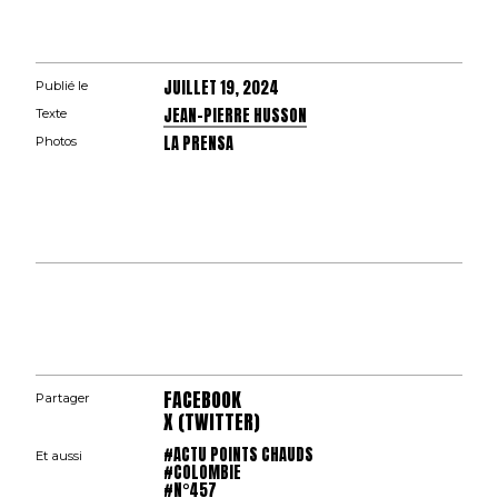
JUILLET 19, 2024
Publié le
JEAN-PIERRE HUSSON
Texte
LA PRENSA
Photos
FACEBOOK
Partager
X (TWITTER)
#ACTU POINTS CHAUDS
Et aussi
#COLOMBIE
#N°457