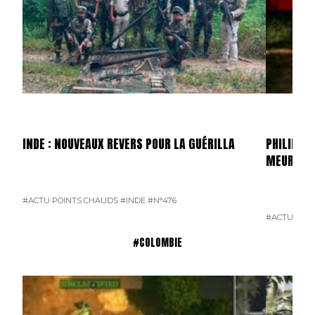
INDE : NOUVEAUX REVERS POUR LA GUÉRILLA
PHILIPPIN
MEURTRI
#ACTU POINTS CHAUDS
#INDE
#N°476
#ACTU POI
#COLOMBIE