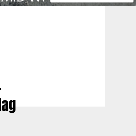
–
Mag