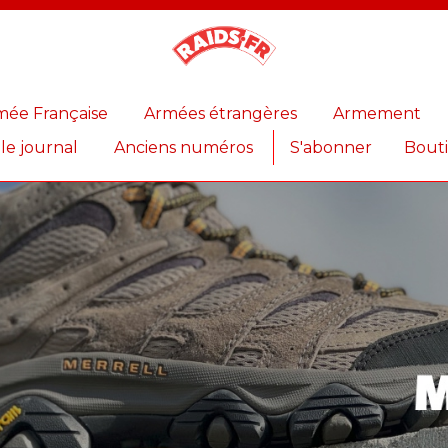
Magazine
Raids
mée Française
Armées étrangères
Armement
 le journal
Anciens numéros
S'abonner
Bout