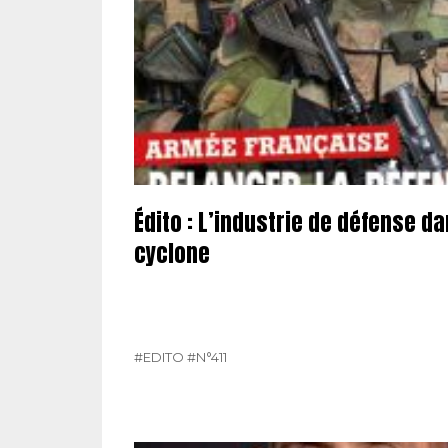
Édito : L’industrie de défense da
cyclone
#EDITO
#N°411