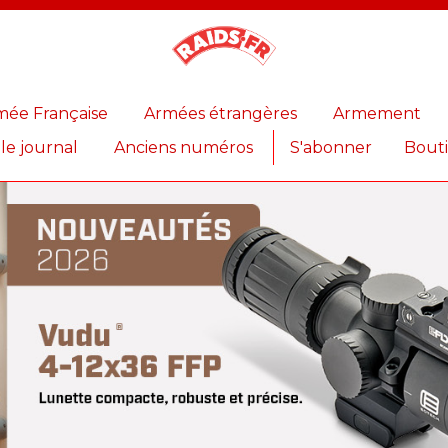
Magazine
Raids
mée Française
Armées étrangères
Armement
 le journal
Anciens numéros
S'abonner
Bout