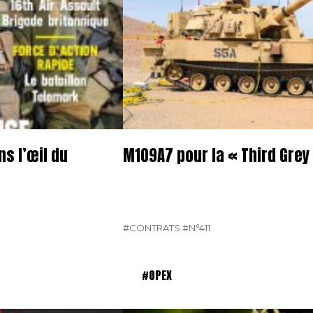
ns l’œil du
M109A7 pour la « Third Grey
#CONTRATS
#N°411
#OPEX