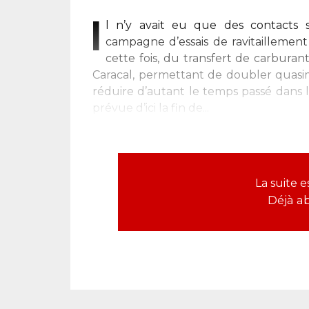
I
l n’y avait eu que des contacts s
campagne d’essais de ravitaillemen
cette fois, du transfert de carburan
Caracal, permettant de doubler quasim
réduire d’autant le temps passé dans 
prévue d’ici la fin de...
La suite 
Déjà a