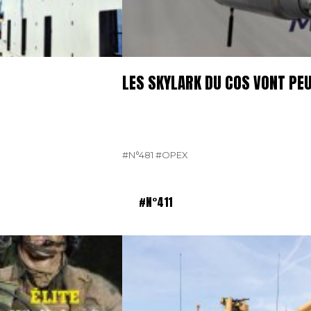
LES SKYLARK DU COS VONT PE
#N°481
#OPEX
#N°411