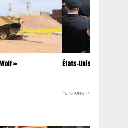
 Wolf »
États-Unis
#ETAT-UNIS
#N°411
#POINTS CHAU